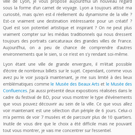
ville de Lyon, je vous propose aujourd’hui un nouveau regard
sous la forme d’un carnet de voyage. Lyon a toujours attisé ma
curiosité, mais qu’en est-il réellement du dynamisme de la ville ?
Est-ce vraiment une destination intéressante pour un créatif ?
Quel est son potentiel artistique et inspirant ? On ne peut plus
vraiment compter sur les médias traditionnels qui nous dressent
toujours des portraits caricaturaux des grandes villes de France.
Aujourd’hui, on a peu de chance de comprendre d’autres
environnements que le sien, si ce n’est en s’y rendant soi-même.
Lyon étant une ville de grande envergure, il m’était possible
d’écrire de nombreux billets sur le sujet. Cependant, comme vous
avez pu le voir jusqu’à maintenant, je me suis limité à des lieux
emblématiques comme
le Musée des Beaux Arts
et
le Musée des
Confluences
. J’ai aussi présenté deux expositions réalisées dans le
cadre du festival de BD, pour vous montrer le type d’événements
que vous pouvez découvrir au sein de la ville. Ce que vous allez
voir maintenant est une sélection d’un périple de 6 jours. Celui-ci
m’a permis de voir 7 musées et de parcourir plus de 10 quartiers.
Inutile de vous dire que le choix a été difficile mais ne pouvant
tout vous montrer, je vais me concentrer sur l’essentiel.