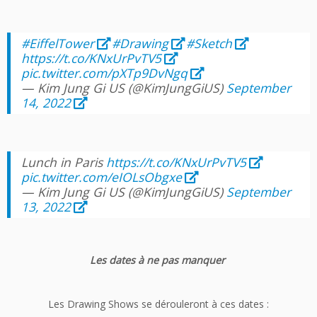
#EiffelTower
#Drawing
#Sketch
https://t.co/KNxUrPvTV5
pic.twitter.com/pXTp9DvNgq
— Kim Jung Gi US (@KimJungGiUS)
September
14, 2022
Lunch in Paris
https://t.co/KNxUrPvTV5
pic.twitter.com/eIOLsObgxe
— Kim Jung Gi US (@KimJungGiUS)
September
13, 2022
Les dates à ne pas manquer
Les Drawing Shows se dérouleront à ces dates :