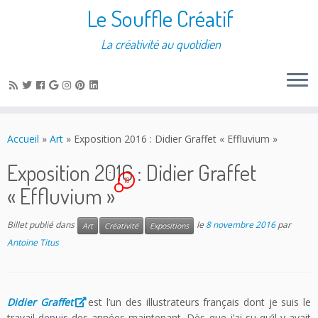
Le Souffle Créatif
La créativité au quotidien
Accueil
»
Art
»
Exposition 2016 : Didier Graffet « Effluvium »
Exposition 2016 : Didier Graffet
10
« Effluvium »
Billet publié dans
le
8 novembre 2016
par
Art
Créativité
Expositions
Antoine Titus
Didier Graffet
est l’un des illustrateurs français dont je suis le
travail depuis des années maintenant. Dès que j’ai su qu’il y avait