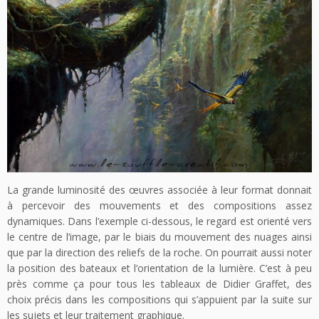
La grande luminosité des œuvres associée à leur format donnait
à percevoir des mouvements et des compositions assez
dynamiques. Dans l’exemple ci-dessous, le regard est orienté vers
le centre de l’image, par le biais du mouvement des nuages ainsi
que par la direction des reliefs de la roche. On pourrait aussi noter
la position des bateaux et l’orientation de la lumière. C’est à peu
près comme ça pour tous les tableaux de Didier Graffet, des
choix précis dans les compositions qui s’appuient par la suite sur
les sujets et leur traitement graphique.