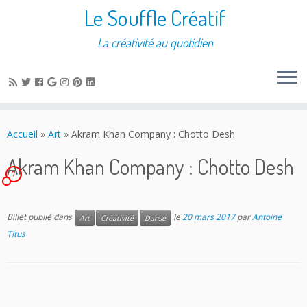
Le Souffle Créatif
La créativité au quotidien
Accueil
»
Art
»
Akram Khan Company : Chotto Desh
Akram Khan Company : Chotto Desh
7
Billet publié dans
le
20 mars 2017
par
Antoine
Art
Créativité
Danse
Titus