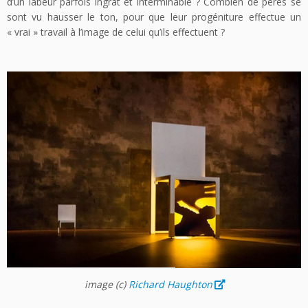
d’un labeur parfois ingrat et interminable ? Combien de pères se
sont vu hausser le ton, pour que leur progéniture effectue un
« vrai » travail à l’image de celui qu’ils effectuent ?
image
(c)
Richard Haughton