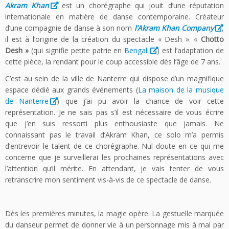
Akram Khan
est un chorégraphe qui jouit d’une réputation
internationale en matière de danse contemporaine. Créateur
d’une compagnie de danse à son nom
l’Akram Khan Company
,
il est à l’origine de la création du spectacle « Desh ». «
Chotto
Desh »
(qui signifie petite patrie en
Bengali
) est l’adaptation de
cette pièce, la rendant pour le coup accessible dès l’âge de 7 ans.
C’est au sein de la ville de Nanterre qui dispose d’un magnifique
espace dédié aux grands événements (
La maison de la musique
de Nanterre
) que j’ai pu avoir la chance de voir cette
représentation. Je ne sais pas s’il est nécessaire de vous écrire
que j’en suis ressorti plus enthousiaste que jamais. Ne
connaissant pas le travail d’Akram Khan, ce solo m’a permis
d’entrevoir le talent de ce chorégraphe. Nul doute en ce qui me
concerne que je surveillerai les prochaines représentations avec
l’attention qu’il mérite. En attendant, je vais tenter de vous
retranscrire mon sentiment vis-à-vis de ce spectacle de danse.
Dès les premières minutes, la magie opère. La gestuelle marquée
du danseur permet de donner vie à un personnage mis à mal par