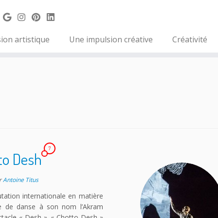
ion artistique
Une impulsion créative
Créativité
7
to Desh
r
Antoine Titus
ation internationale en matière
ie de danse à son nom l’Akram
ectacle « Desh ». « Chotto Desh »