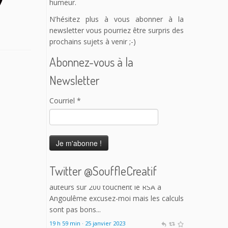
humeur.
N'hésitez plus à vous abonner à la
newsletter vous pourriez être surpris des
prochains sujets à venir ;-)
Abonnez-vous à la
Newsletter
Courriel
*
Twitter @SouffleCreatif
Le Souffle Créatif
@SouffleCreatif
@laplanetetakoo
Franchement j'ai
l'impression que c'est une grosse perte