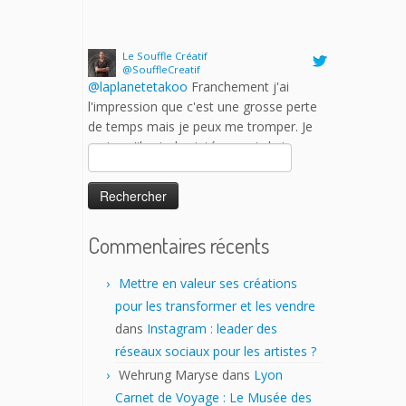
de temps mais je peux me tromper. Je
crois qu'il est plus intéressant de trouver
des partenaires professionnels dans des
salons moins grand public ou plus
spécialisés. Est-ce que les auteurs y
trouvent vraiment leur compte?
17 h 43 min · 25 janvier 2023
Rechercher :
Commentaires récents
Mettre en valeur ses créations
pour les transformer et les vendre
dans
Instagram : leader des
réseaux sociaux pour les artistes ?
Wehrung Maryse
dans
Lyon
Carnet de Voyage : Le Musée des