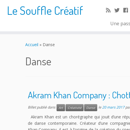
Le Souffle Créatif
Une pass
Accueil
»
Danse
Danse
Akram Khan Company : Chot
Billet publié dans
le
20 mars 2017
pa
Art
Créativité
Danse
Akram Khan est un chorégraphe qui jouit d’une réput
de danse contemporaine. Créateur d’une compagn
Khan Company, il est à l’origine de la création du sp