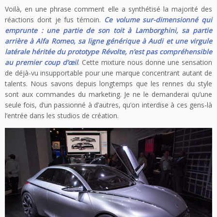
Voilà, en une phrase comment elle a synthétisé la majorité des
réactions dont je fus témoin.
Ce volume sur-dimensionné qui
emprunte : une partie de son toit à Lamborghini, sa partie
arrière à Alfa Romeo, sa ligne générique à Audi et une virgule
latérale héritée du prototype Révolte, n’est pas compréhensible
au premier coup d’œil
. Cette mixture nous donne une sensation
de déjà-vu insupportable pour une marque concentrant autant de
talents. Nous savons depuis longtemps que les rennes du style
sont aux commandes du marketing. Je ne le demanderai qu’une
seule fois, d’un passionné à d’autres, qu’on interdise à ces gens-là
l’entrée dans les studios de création.