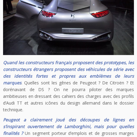
Quand les constructeurs français proposent des prototypes, les
constructeurs étrangers proposent des véhicules de série avec
des identités fortes et propres aux emblèmes de leurs
marques
. Quelles sont les gênes de Peugeot ? De Citroën ? Et
dorénavant de DS ? On ne pourra piloter des marques
ambitieuses en dressant des cahiers des charges avec des profils
d’Audi TT et autres icônes du design allemand dans le dossier
technique.
Peugeot a clairement joué des découpes de lignes en
s’inspirant ouvertement de Lamborghini, mais pour quelles
finalités ?
Un segment porteur d’emplois et de grosses marges