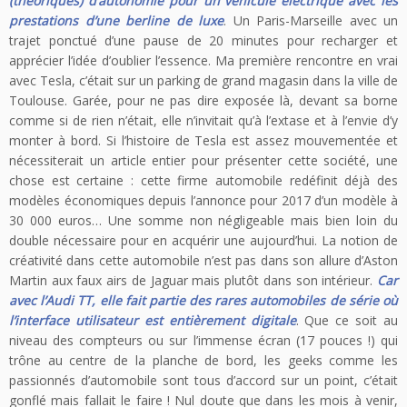
(théoriques) d’autonomie pour un véhicule électrique avec les
prestations d’une berline de luxe
. Un Paris-Marseille avec un
trajet ponctué d’une pause de 20 minutes pour recharger et
apprécier l’idée d’oublier l’essence. Ma première rencontre en vrai
avec Tesla, c’était sur un parking de grand magasin dans la ville de
Toulouse. Garée, pour ne pas dire exposée là, devant sa borne
comme si de rien n’était, elle n’invitait qu’à l’extase et à l’envie d’y
monter à bord. Si l’histoire de Tesla est assez mouvementée et
nécessiterait un article entier pour présenter cette société, une
chose est certaine : cette firme automobile redéfinit déjà des
modèles économiques depuis l’annonce pour 2017 d’un modèle à
30 000 euros… Une somme non négligeable mais bien loin du
double nécessaire pour en acquérir une aujourd’hui. La notion de
créativité dans cette automobile n’est pas dans son allure d’Aston
Martin aux faux airs de Jaguar mais plutôt dans son intérieur.
Car
avec l’Audi TT, elle fait partie des rares automobiles de série où
l’interface utilisateur est entièrement digitale
. Que ce soit au
niveau des compteurs ou sur l’immense écran (17 pouces !) qui
trône au centre de la planche de bord, les geeks comme les
passionnés d’automobile sont tous d’accord sur un point, c’était
gonflé mais fallait le faire ! Nul doute que dans les mois à venir,