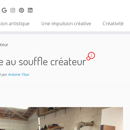
ion artistique
Une impulsion créative
Créativité
ateur
2
te au souffle créateur
4
par
Antoine Titus