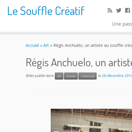
Le Souffle Créatif
Une pass
Accueil
»
Art
»
Régis Anchuelo, un artiste au souffle cré
Régis Anchuelo, un artis
Billet publié dans
le
28 décembre 201
Art
Atelier
Créativité