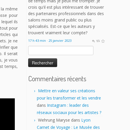
de temps mais je peux me tromper. Je
crois qu'il est plus intéressant de trouver
ar la même
des partenaires professionnels dans des
asse pour
salons moins grand public ou plus
lequel ils
spécialisés. Est-ce que les auteurs y
rtout pour
trouvent vraiment leur compte?
ticles qui
ets. Je ne
17 h 43 min · 25 janvier 2023
rifier que
Rechercher :
 Il serait
s, je vous
est temps,
Commentaires récents
Mettre en valeur ses créations
pour les transformer et les vendre
dans
Instagram : leader des
réseaux sociaux pour les artistes ?
Wehrung Maryse
dans
Lyon
Carnet de Voyage : Le Musée des