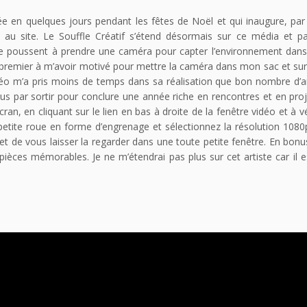
isée en quelques jours pendant les fêtes de Noël et qui inaugure, p
 au site. Le Souffle Créatif s’étend désormais sur ce média et p
me poussent à prendre une caméra pour capter l’environnement dans 
e premier à m’avoir motivé pour mettre la caméra dans mon sac et su
vidéo m’a pris moins de temps dans sa réalisation que bon nombre d’ar
ous par sortir pour conclure une année riche en rencontres et en proj
ran, en cliquant sur le lien en bas à droite de la fenêtre vidéo et à vé
petite roue en forme d’engrenage et sélectionnez la résolution 1080p.
t de vous laisser la regarder dans une toute petite fenêtre. En bonu
pièces mémorables. Je ne m’étendrai pas plus sur cet artiste car il 