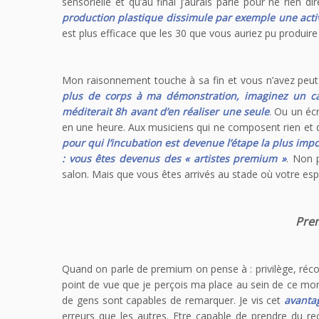
sensorielle et qu’au final j’aurais parlé pour ne rien dir
production plastique dissimule par exemple une activ
est plus efficace que les 30 que vous auriez pu produir
Mon raisonnement touche à sa fin et vous n’avez peut-
plus de corps à ma démonstration, imaginez un cal
méditerait 8h avant d’en réaliser une seule
. Ou un écr
en une heure. Aux musiciens qui ne composent rien et q
pour qui l’incubation est devenue l’étape la plus imp
: vous êtes devenus des « artistes premium »
. Non 
salon. Mais que vous êtes arrivés au stade où votre esp
Prem
Quand on parle de premium on pense à : privilège, réco
point de vue que je perçois ma place au sein de ce m
de gens sont capables de remarquer. Je vis cet
avanta
erreurs que les autres. Etre capable de prendre du re