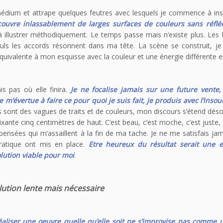
édium et attrape quelques feutres avec lesquels je commence à inst
e couvre inlassablement de larges surfaces de couleurs sans réflé
illustrer méthodiquement. Le temps passe mais n’existe plus. Les b
uls les accords résonnent dans ma tête. La scène se construit, je
uivalente à mon esquisse avec la couleur et une énergie différente e
is pas où elle finira.
Je ne focalise jamais sur une future vente,
m’évertue à faire ce pour quoi je suis fait, je produis avec l’inso
 sont des vagues de traits et de couleurs, mon discours s’étend dés
ixante cinq centimètres de haut. C’est beau, c’est moche, c’est juste, 
pensées qui m’assaillent à la fin de ma tache. Je ne me satisfais ja
ratique ont mis en place.
Etre heureux du résultat serait une e
olution viable pour moi
.
ution lente mais nécessaire
éaliser une oeuvre quelle qu’elle soit ne s’improvise pas comme u