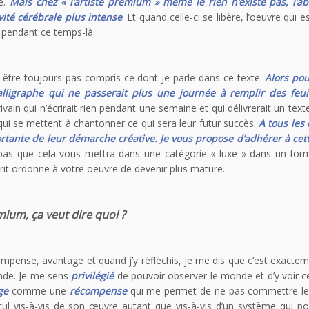
e.
Mais chez « l’artist
e premium » même le rien n’existe pas, l’a
ité cérébrale plus intense
. Et quand celle-ci se libère, l’oeuvre qui e
e pendant ce temps-là.
être toujours pas compris ce dont je parle dans ce texte.
Alors po
ligraphe qui ne passerait plus une journée à remplir des feui
ivain qui n’écrirait rien pendant une semaine et qui délivrerait un text
ui se mettent à chantonner ce qui sera leur futur succès.
A tous les
ortante de leur démarche créative. Je vous propose d’adhérer à cet
pas que cela vous mettra dans une catégorie « luxe » dans un form
rit ordonne à votre oeuvre de devenir plus mature.
ium, ça veut dire quoi ?
mpense, avantage et quand j’y réfléchis, je me dis que c’est exacte
onde. Je me sens
privilégié
de pouvoir observer le monde et d’y voir 
ge
comme une
récompense
qui me permet de ne pas commettre 
cul vis-à-vis de son œuvre autant que vis-à-vis d’un système qui p