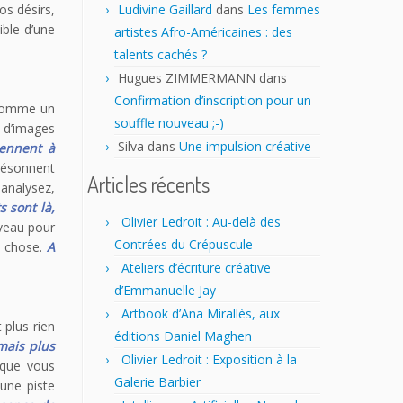
Ludivine Gaillard
dans
Les femmes
os désirs,
ible d’une
artistes Afro-Américaines : des
talents cachés ?
Hugues ZIMMERMANN
dans
Confirmation d’inscription pour un
 comme un
souffle nouveau ;-)
t d’images
Silva
dans
Une impulsion créative
iennent à
résonnent
Articles récents
 analysez,
s sont là,
Olivier Ledroit : Au-delà des
uveau pour
Contrées du Crépuscule
re chose.
A
Ateliers d’écriture créative
d’Emmanuelle Jay
Artbook d’Ana Mirallès, aux
 plus rien
éditions Daniel Maghen
mais plus
Olivier Ledroit : Exposition à la
 que vous
Galerie Barbier
une piste