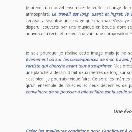
Je prends un nouvel ensemble de feuilles, change de m
atmosphère.
Le travail est long, usant et ingrat. J
cerveau a visualisé une image que ma main s’essaye à 
disparu, couverts par une musique en boucle dont se
nouveau du recul et me voilà devant une composition éq
Je sais pourquoi je réalise cette image mais je ne sa
événement ou sur les conséquences de mon travail. Je 
l’artiste qui cherche avant tout à s’exprimer
. Mes mots
une planche à dessin. Il fait deux mètres de long sur so
c’est bien, je pourrais mieux faire. Ce sont les mêmes 
qu’un ensemble de muscles et deux décennies de p
convaincre de se pousser à mieux faire est la seule s
Une évol
Créer les meilleures conditions pour s’appliquer à r