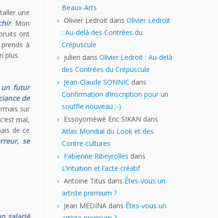
Beaux-Arts
aller une
Olivier Ledroit
dans
Olivier Ledroit
chir
. Mon
: Au-delà des Contrées du
ruits ont
Crépuscule
 prends à
n plus.
julien
dans
Olivier Ledroit : Au-delà
des Contrées du Crépuscule
Jean-Claude SONNIC
dans
 un futur
Confirmation d’inscription pour un
uciance de
souffle nouveau ;-)
ormais sur
Essoyomèwè Eric SIKAN
dans
c’est mal,
mais de ce
Atlas Mondial du Look et des
rreur, se
Contre-cultures
Fabienne Ribeyrolles
dans
L’intuition et l’acte créatif
Antoine Titus
dans
Êtes-vous un
artiste premium ?
Jean MEDINA
dans
Êtes-vous un
n salarié
artiste premium ?