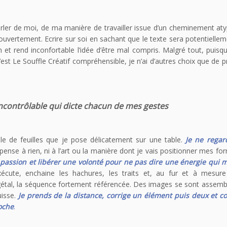
arler de moi, de ma manière de travailler issue d’un cheminement at
ouvertement. Ecrire sur soi en sachant que le texte sera potentiellem
 et rend inconfortable l’idée d’être mal compris. Malgré tout, puisqu’
est Le Souffle Créatif compréhensible, je n’ai d’autres choix que de p
ncontrôlable qui dicte chacun de mes gestes
 de feuilles que je pose délicatement sur une table.
Je ne regar
 pense à rien, ni à l’art ou la manière dont je vais positionner mes f
 passion et libérer une volonté pour ne pas dire une énergie qui 
xécute, enchaine les hachures, les traits et, au fur et à mesu
gétal, la séquence fortement référencée. Des images se sont assemb
isse.
Je prends de la distance, corrige un élément puis deux et 
roche
.