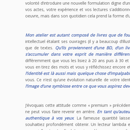
volonté d’introduire une nouvelle formulation digne d’un 
vos actes, votre expérience et vos lectures s’additionne
oeuvre, mais dans son quotidien cela prend la forme d’u
Mon atelier est autant composé de livres que de four
intellectuel étalant ses ouvrages (il y a beaucoup d’il
que de textes.
Qu’ils proviennent d’une BD, d’un li
s’accumuler dans votre esprit de manière différen
différemment que vous les lisiez à 20 ans puis à 30 et 
vous en tirez des mots et vous y réfléchissez encore e
l’identité est là aussi mais quelque chose d’impalpab
vous. Ce n’est qu’une évolution naturelle de votre identi
l’image d’une symbiose entre ce que vous aspirez deve
J’évoquais cette attitude comme « premium » précédemme
ne peut vous faire revenir en arrière.
En tant qu’aute
authentique à vos yeux
. La fameuse quantité laisse
souhaitiez profondément obtenir. Un lecteur lambda e