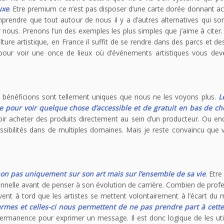
uxe
. Etre premium ce n’est pas disposer d’une carte dorée donnant a
omprendre que tout autour de nous il y a d’autres alternatives qui so
nous. Prenons l’un des exemples les plus simples que j’aime à citer.
ture artistique, en France il suffit de se rendre dans des parcs et d
 pour voir une once de lieux où d’événements artistiques vous dev
s bénéficions sont tellement uniques que nous ne les voyons plus.
L
ue pour voir quelque chose d’accessible et de gratuit en bas de c
oir acheter des produits directement au sein d’un producteur. Ou e
sibilités dans de multiples domaines. Mais je reste convaincu que 
 non pas uniquement sur son art mais sur l’ensemble de sa vie
. Etre
nnelle avant de penser à son évolution de carrière. Combien de prof
uvent à tord que les artistes se mettent volontairement à l’écart du
 armes et celles-ci nous permettent de ne pas prendre part à cette
permanence pour exprimer un message. Il est donc logique de les uti