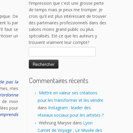
de temps mais je peux me tromper. Je
crois qu'il est plus intéressant de trouver
des partenaires professionnels dans des
ypique. De
salons moins grand public ou plus
ent lu par
spécialisés. Est-ce que les auteurs y
il faut se
trouvent vraiment leur compte?
réciser un
17 h 43 min · 25 janvier 2023
Rechercher :
Commentaires récents
de pas la
ormes, mes
Mettre en valeur ses créations
m’ordonne
pour les transformer et les vendre
re de mon
dans
Instagram : leader des
lées pour
comprends
réseaux sociaux pour les artistes ?
Wehrung Maryse
dans
Lyon
Carnet de Voyage : Le Musée des