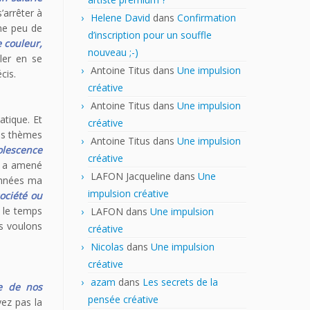
’arrêter à
Helene David
dans
Confirmation
nne peu de
d’inscription pour un souffle
 couleur,
nouveau ;-)
ler en se
Antoine Titus
dans
Une impulsion
cis.
créative
Antoine Titus
dans
Une impulsion
atique. Et
créative
des thèmes
Antoine Titus
dans
Une impulsion
olescence
créative
te a amené
LAFON Jacqueline
dans
Une
 années ma
impulsion créative
société ou
c le temps
LAFON
dans
Une impulsion
s voulons
créative
Nicolas
dans
Une impulsion
créative
azam
dans
Les secrets de la
re de nos
pensée créative
yez pas la