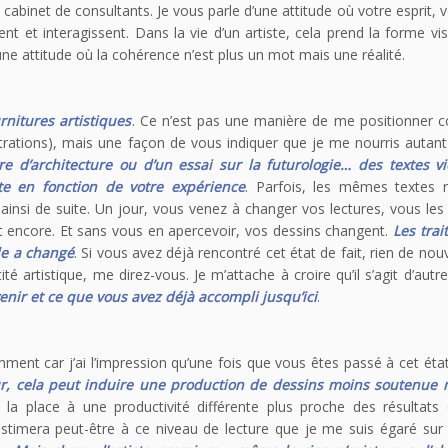
cabinet de consultants. Je vous parle d’une attitude où votre esprit, v
nt et interagissent. Dans la vie d’un artiste, cela prend la forme vis
ne attitude où la cohérence n’est plus un mot mais une réalité.
nitures artistiques
. Ce n’est pas une manière de me positionner
lustrations), mais une façon de vous indiquer que je me nourris autan
vre d’architecture ou d’un essai sur la futurologie… des textes v
te en fonction de votre expérience
. Parfois, les mêmes textes 
ainsi de suite. Un jour, vous venez à changer vos lectures, vous les
t encore. Et sans vous en apercevoir, vos dessins changent.
Les trait
le a changé
. Si vous avez déjà rencontré cet état de fait, rien de no
té artistique, me direz-vous. Je m’attache à croire qu’il s’agit d’aut
nir et ce que vous avez déjà accompli jusqu’ici
.
nt car j’ai l’impression qu’une fois que vous êtes passé à cet état
ur, cela peut induire une production de dessins moins soutenue 
 la place à une productivité différente plus proche des résultats
stimera peut-être à ce niveau de lecture que je me suis égaré sur 