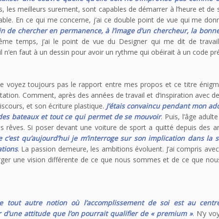
s, les meilleurs surement, sont capables de démarrer à l’heure et de s
table. En ce qui me concerne, j’ai ce double point de vue qui me do
oin de chercher en permanence, à l’image d’un chercheur, la bonne
me temps, j’ai le point de vue du Designer qui me dit de travail
 n’en faut à un dessin pour avoir un rythme qui obéirait à un code pré
e voyez toujours pas le rapport entre mes propos et ce titre énigm
utation. Comment, après des années de travail et d’inspiration avec 
iscours, et son écriture plastique.
J’étais convaincu pendant mon ad
, des bateaux et tout ce qui permet de se mouvoir
. Puis, l’âge adul
tres rêves. Si poser devant une voiture de sport a quitté depuis des
e c’est qu’aujourd’hui je m’interroge sur son implication dans la 
ations
. La passion demeure, les ambitions évoluent. J’ai compris ave
rger une vision différente de ce que nous sommes et de ce que nou
e tout autre notion où l’accomplissement de soi est au cent
r d’une attitude que l’on pourrait qualifier de « premium »
. N’y vo