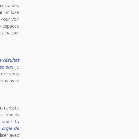
ccès à des
nt un luxe
 Pour voir
es espaces
ez passer
e résultat
hez eux
. Je
ncore vous
vous avez
 un artiste
essionnels
 monde.
La
 orgie de
liser avec