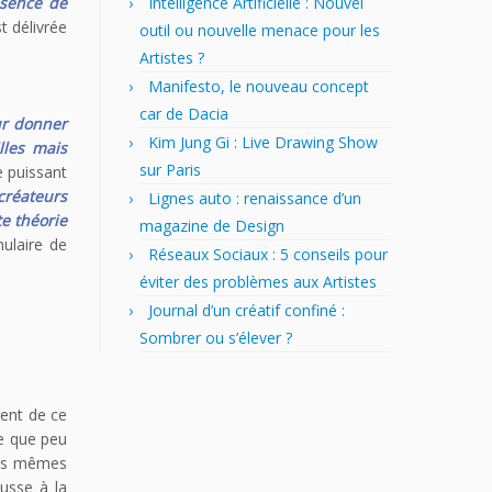
Intelligence Artificielle : Nouvel
bsence de
st délivrée
outil ou nouvelle menace pour les
Artistes ?
Manifesto, le nouveau concept
car de Dacia
ur donner
Kim Jung Gi : Live Drawing Show
lles mais
sur Paris
e puissant
 créateurs
Lignes auto : renaissance d’un
te théorie
magazine de Design
ulaire de
Réseaux Sociaux : 5 conseils pour
éviter des problèmes aux Artistes
Journal d’un créatif confiné :
Sombrer ou s’élever ?
ment de ce
ce que peu
les mêmes
ousse à la