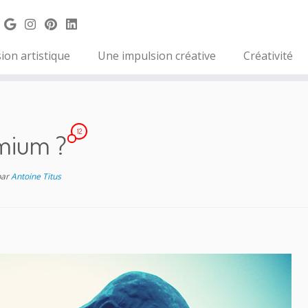
ion artistique
Une impulsion créative
Créativité
12
emium ?
par
Antoine Titus