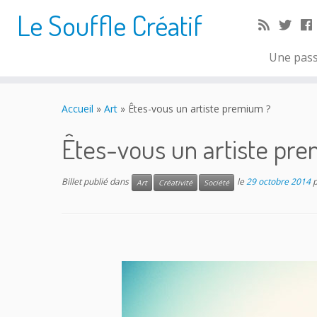
Le Souffle Créatif
Une pass
Accueil
»
Art
»
Êtes-vous un artiste premium ?
Êtes-vous un artiste pr
Billet publié dans
le
29 octobre 2014
Art
Créativité
Société