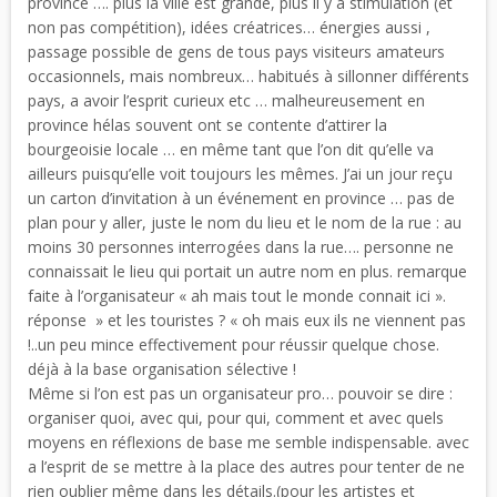
province …. plus la ville est grande, plus il y a stimulation (et
non pas compétition), idées créatrices… énergies aussi ,
passage possible de gens de tous pays visiteurs amateurs
occasionnels, mais nombreux… habitués à sillonner différents
pays, a avoir l’esprit curieux etc … malheureusement en
province hélas souvent ont se contente d’attirer la
bourgeoisie locale … en même tant que l’on dit qu’elle va
ailleurs puisqu’elle voit toujours les mêmes. J’ai un jour reçu
un carton d’invitation à un événement en province … pas de
plan pour y aller, juste le nom du lieu et le nom de la rue : au
moins 30 personnes interrogées dans la rue…. personne ne
connaissait le lieu qui portait un autre nom en plus. remarque
faite à l’organisateur « ah mais tout le monde connait ici ».
réponse » et les touristes ? « oh mais eux ils ne viennent pas
!..un peu mince effectivement pour réussir quelque chose.
déjà à la base organisation sélective !
Même si l’on est pas un organisateur pro… pouvoir se dire :
organiser quoi, avec qui, pour qui, comment et avec quels
moyens en réflexions de base me semble indispensable. avec
a l’esprit de se mettre à la place des autres pour tenter de ne
rien oublier même dans les détails.(pour les artistes et