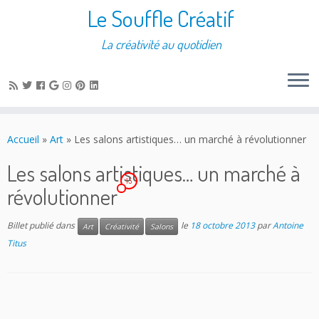
Le Souffle Créatif
La créativité au quotidien
Accueil
»
Art
»
Les salons artistiques… un marché à révolutionner
Les salons artistiques… un marché à
15
révolutionner
Billet publié dans
le
18 octobre 2013
par
Antoine
Art
Créativité
Salons
Titus