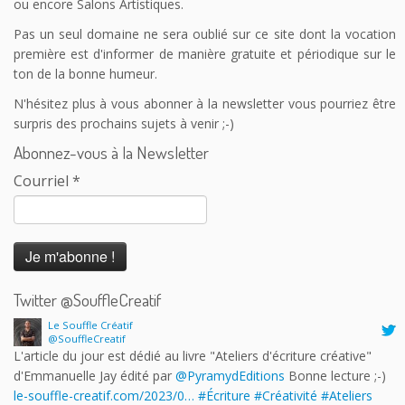
ou encore Salons Artistiques.
Pas un seul domaine ne sera oublié sur ce site dont la vocation
première est d'informer de manière gratuite et périodique sur le
ton de la bonne humeur.
N'hésitez plus à vous abonner à la newsletter vous pourriez être
surpris des prochains sujets à venir ;-)
Abonnez-vous à la Newsletter
Courriel
*
Twitter @SouffleCreatif
Le Souffle Créatif
@SouffleCreatif
L'article du jour est dédié au livre "Ateliers d'écriture créative"
d'Emmanuelle Jay édité par
@PyramydEditions
Bonne lecture ;-)
le-souffle-creatif.com/2023/0…
#Écriture
#Créativité
#Ateliers
#AteliersCréatifs
#LeSouffleCréatif
pic.twitter.com/v7yiIkHsk5