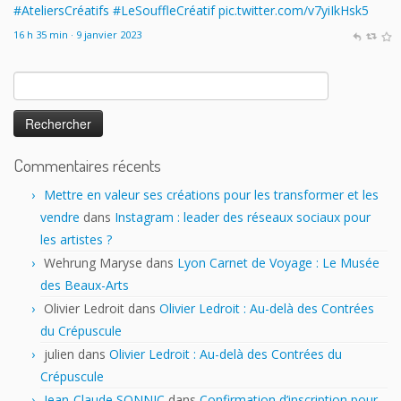
16 h 35 min · 9 janvier 2023
Le Souffle Créatif
@SouffleCreatif
Rechercher :
@laplanetetakoo
En fait c'est le principe de payer tout le monde
correctement sauf les auteurs qui me dérange. 150 auteurs sur
200 touchent le RSA à Angoulême excusez-moi mais les calculs
sont pas bons...
Commentaires récents
19 h 59 min · 25 janvier 2023
Mettre en valeur ses créations pour les transformer et les
vendre
dans
Instagram : leader des réseaux sociaux pour
les artistes ?
Wehrung Maryse
dans
Lyon Carnet de Voyage : Le Musée
des Beaux-Arts
Olivier Ledroit
dans
Olivier Ledroit : Au-delà des Contrées
du Crépuscule
julien
dans
Olivier Ledroit : Au-delà des Contrées du
Crépuscule
Jean-Claude SONNIC
dans
Confirmation d’inscription pour