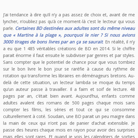
J’ai tendance à dire qu’il n’y a pas assez de choix et, avant de me
lyncher, n’oubliez pas qu’à ce moment-là c’est le lecteur qui vous
parle.
Certaines BD destinées aux adultes sont du même niveau
que « Martine à la plage », pourquoi le nier ? Si nous avions
3000 tirages de bons livres par an ça se saurait
.
En réalité, il n’y
a eu que 1 485 véritables créations de BD en 2014. Si le chiffre
parait énorme il faut ensuite le subdiviser par genres et par styles.
Sans compter que le potentiel de chance pour que vous tombiez
sur le bon livre le bon jour se raréfie à cause du rythme de
rotation qui transforme les libraires en déménageurs bretons. Au-
delà de cette situation, un lecteur lambda se moque du temps
qu’un auteur passe à travailler. Il a faim et soif de lecture. 48
pages par an, c’était bien avant. Aujourd’hui, enfants comme
adultes avalent des romans de 500 pages chaque mois sans
compter les films, les séries et tout ce qui se consomme
culturellement à coté. Soudain, une BD parait un peu maigre dans
la main de ceux qui n’ont pas de panier d’achat extensible. Je
passe des heures chaque mois en rayon pour avoir des surprises
mais elles sont rares. Et quand je vois les calendriers de sorties