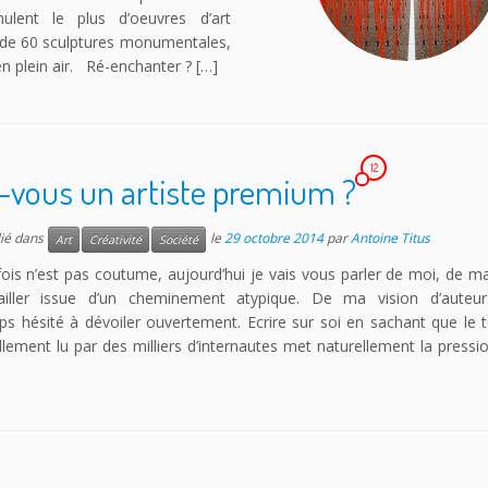
lent le plus d’oeuvres d’art
s de 60 sculptures monumentales,
n plein air. Ré-enchanter ? […]
12
-vous un artiste premium ?
lié dans
le
29 octobre 2014
par
Antoine Titus
Art
Créativité
Société
s n’est pas coutume, aujourd’hui je vais vous parler de moi, de m
ailler issue d’un cheminement atypique. De ma vision d’auteur
s hésité à dévoiler ouvertement. Ecrire sur soi en sachant que le 
llement lu par des milliers d’internautes met naturellement la pressi