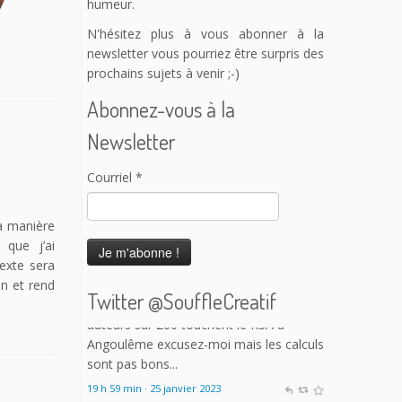
humeur.
N'hésitez plus à vous abonner à la
newsletter vous pourriez être surpris des
prochains sujets à venir ;-)
Abonnez-vous à la
Newsletter
Courriel
*
a manière
 que j’ai
texte sera
on et rend
Twitter @SouffleCreatif
Le Souffle Créatif
@SouffleCreatif
@laplanetetakoo
Franchement j'ai
l'impression que c'est une grosse perte