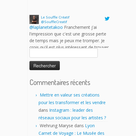
de temps mais je peux me tromper. Je
crois qu'il est plus intéressant de trouver
des partenaires professionnels dans des
salons moins grand public ou plus
spécialisés. Est-ce que les auteurs y
trouvent vraiment leur compte?
17 h 43 min · 25 janvier 2023
Rechercher :
Commentaires récents
Mettre en valeur ses créations
pour les transformer et les vendre
dans
Instagram : leader des
réseaux sociaux pour les artistes ?
Wehrung Maryse
dans
Lyon
Carnet de Voyage : Le Musée des