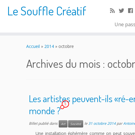
Le Souffle Créatif
Une pass
Accueil
»
2014
»
octobre
Archives du mois :
octobr
Les artistes peuvent-ils «ré-
5
monde ?
Billet publié dans
le
31 octobre 2014
par
Antoine
Art
Société
Une installation éphémère comme on peut souvent 