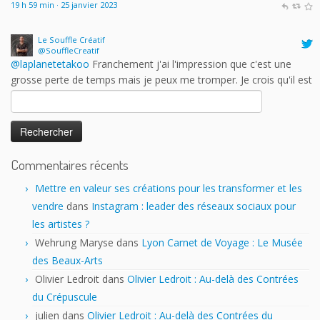
Le Souffle Créatif
@SouffleCreatif
@laplanetetakoo
Franchement j'ai l'impression que c'est une
grosse perte de temps mais je peux me tromper. Je crois qu'il est
plus intéressant de trouver des partenaires professionnels dans
des salons moins grand public ou plus spécialisés. Est-ce que les
auteurs y trouvent vraiment leur compte?
Rechercher :
17 h 43 min · 25 janvier 2023
Commentaires récents
Mettre en valeur ses créations pour les transformer et les
vendre
dans
Instagram : leader des réseaux sociaux pour
les artistes ?
Wehrung Maryse
dans
Lyon Carnet de Voyage : Le Musée
des Beaux-Arts
Olivier Ledroit
dans
Olivier Ledroit : Au-delà des Contrées
du Crépuscule
julien
dans
Olivier Ledroit : Au-delà des Contrées du