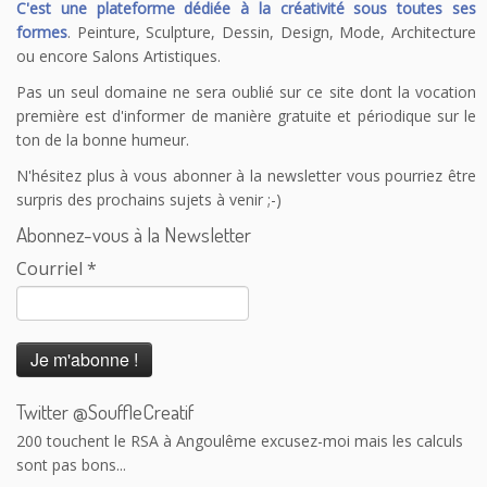
C'est une plateforme dédiée à la créativité sous toutes ses
formes
. Peinture, Sculpture, Dessin, Design, Mode, Architecture
ou encore Salons Artistiques.
Pas un seul domaine ne sera oublié sur ce site dont la vocation
première est d'informer de manière gratuite et périodique sur le
ton de la bonne humeur.
N'hésitez plus à vous abonner à la newsletter vous pourriez être
surpris des prochains sujets à venir ;-)
Abonnez-vous à la Newsletter
Courriel
*
Le Souffle Créatif
@SouffleCreatif
@laplanetetakoo
En fait c'est le principe de payer tout le monde
correctement sauf les auteurs qui me dérange. 150 auteurs sur
200 touchent le RSA à Angoulême excusez-moi mais les calculs
sont pas bons...
Twitter @SouffleCreatif
19 h 59 min · 25 janvier 2023