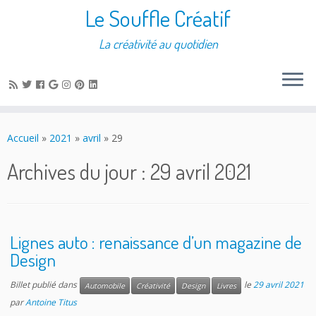
Le Souffle Créatif
La créativité au quotidien
Accueil
»
2021
»
avril
»
29
Archives du jour :
29 avril 2021
Lignes auto : renaissance d’un magazine de
Design
Billet publié dans
le
29 avril 2021
Automobile
Créativité
Design
Livres
par
Antoine Titus