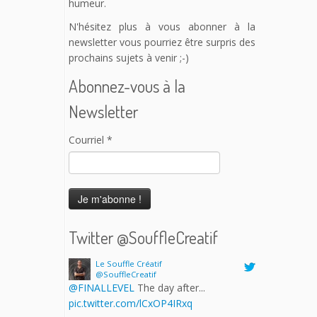
humeur.
N'hésitez plus à vous abonner à la
newsletter vous pourriez être surpris des
prochains sujets à venir ;-)
Abonnez-vous à la
Newsletter
Courriel
*
Twitter @SouffleCreatif
Le Souffle Créatif
@SouffleCreatif
@PETA_France
@LVMH
400 milliards
d'euros...
pic.twitter.com/O30RnFjCho