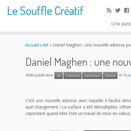
Le Souffle Créatif
Une pass
Accueil
»
Art
»
Daniel Maghen : une nouvelle adresse pou
Daniel Maghen : une nouv
Billet publié dans
le
16 ju
Art
Créativité
Expositions
Galerie
C’est une nouvelle adresse avec laquelle il faudra dé
quel changement ! La surface a été démultipliée, offrant
cependant quand elles font un travail de mise en valeur,