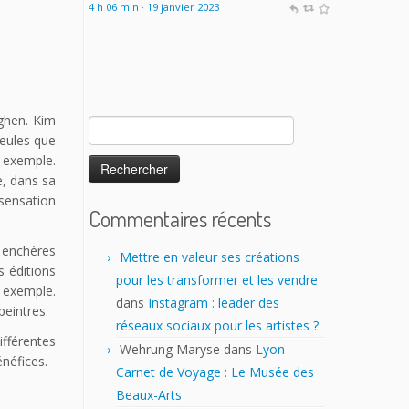
7 h 49 min · 18 janvier 2023
aghen. Kim
Rechercher :
seules que
 exemple.
e, dans sa
 sensation
Commentaires récents
x enchères
Mettre en valeur ses créations
s éditions
pour les transformer et les vendre
n exemple.
dans
Instagram : leader des
peintres.
réseaux sociaux pour les artistes ?
ifférentes
Wehrung Maryse
dans
Lyon
énéfices.
Carnet de Voyage : Le Musée des
Beaux-Arts