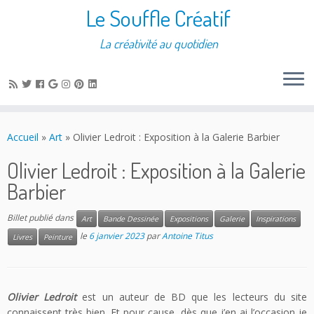
Le Souffle Créatif
La créativité au quotidien
Accueil
»
Art
»
Olivier Ledroit : Exposition à la Galerie Barbier
Olivier Ledroit : Exposition à la Galerie
Barbier
Billet publié dans
Art
Bande Dessinée
Expositions
Galerie
Inspirations
le
6 janvier 2023
par
Antoine Titus
Livres
Peinture
Olivier Ledroit
est un auteur de BD que les lecteurs du site
connaissent très bien. Et pour cause, dès que j’en ai l’occasion je