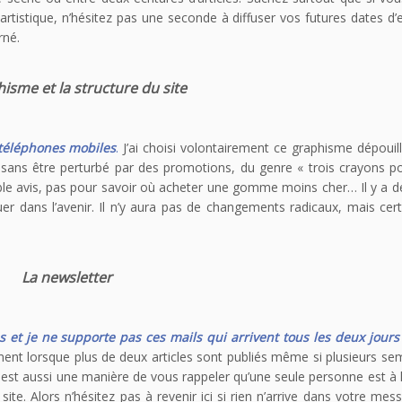
 artistique, n’hésitez pas une seconde à diffuser vos futures dates d’
rné.
isme et la structure du site
t téléphones mobiles
.
J’ai choisi volontairement ce graphisme dépouil
s sans être perturbé par des promotions, du genre « trois crayons po
umble avis, pas pour savoir où acheter une gomme moins cher… Il y a 
uer dans l’avenir. Il n’y aura pas de changements radicaux, mais ce
La newsletter
s et je ne supporte pas ces mails qui arrivent tous les deux jour
ement lorsque plus de deux articles sont publiés même si plusieurs se
 est aussi une manière de vous rappeler qu’une seule personne est à 
site. Alors n’hésitez pas à revenir ici si rien n’arrive dans votre mes