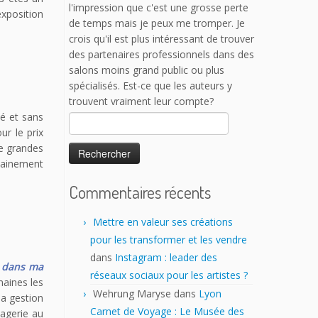
de temps mais je peux me tromper. Je
exposition
crois qu'il est plus intéressant de trouver
des partenaires professionnels dans des
salons moins grand public ou plus
spécialisés. Est-ce que les auteurs y
trouvent vraiment leur compte?
17 h 43 min · 25 janvier 2023
lé et sans
Rechercher :
ur le prix
de grandes
rtainement
Commentaires récents
Mettre en valeur ses créations
pour les transformer et les vendre
dans
Instagram : leader des
s dans ma
réseaux sociaux pour les artistes ?
maines les
Wehrung Maryse
dans
Lyon
la gestion
Carnet de Voyage : Le Musée des
sagerie au