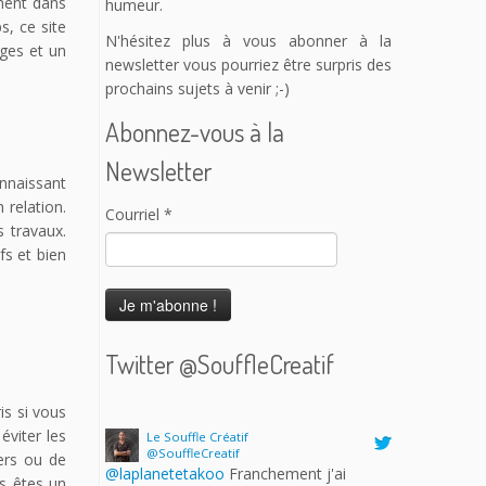
ment dans
humeur.
, ce site
N'hésitez plus à vous abonner à la
ages et un
newsletter vous pourriez être surpris des
prochains sujets à venir ;-)
Abonnez-vous à la
Newsletter
onnaissant
 relation.
Courriel
*
s travaux.
fs et bien
Twitter @SouffleCreatif
Le Souffle Créatif
is si vous
@SouffleCreatif
éviter les
@laplanetetakoo
Franchement j'ai
iers ou de
l'impression que c'est une grosse perte
us êtes un