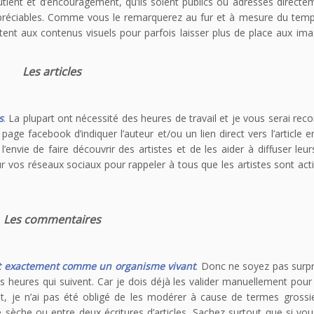
ient et d’encouragement, qu’ils soient publics ou adressés directe
préciables. Comme vous le remarquerez au fur et à mesure du temps
aptent aux contenus visuels pour parfois laisser plus de place aux im
Les articles
s
.
La plupart ont nécessité des heures de travail et je vous serai rec
ge facebook d’indiquer l’auteur et/ou un lien direct vers l’article en
l’envie de faire découvrir des artistes et de les aider à diffuser leur
r vos réseaux sociaux pour rappeler à tous que les artistes sont acti
Les commentaires
l vit exactement comme un organisme vivant
.
Donc ne soyez pas surpr
heures qui suivent. Car je dois déjà les valider manuellement pour 
ent, je n’ai pas été obligé de les modérer à cause de termes gross
e sèche ou entre deux écritures d’articles. Sachez surtout que si vo