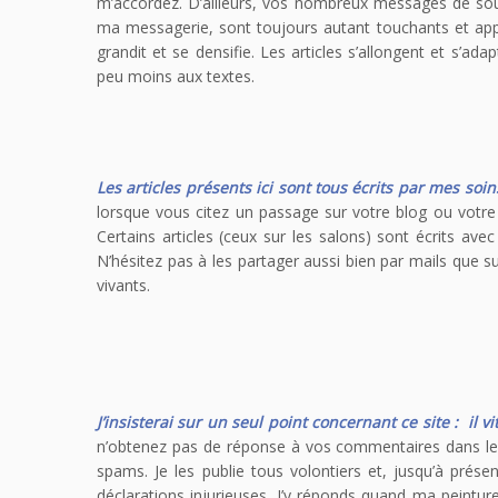
m’accordez. D’ailleurs, vos nombreux messages de sout
ma messagerie, sont toujours autant touchants et ap
grandit et se densifie. Les articles s’allongent et s’ad
peu moins aux textes.
Les articles présents ici sont tous écrits par mes soin
lorsque vous citez un passage sur votre blog ou votre pa
Certains articles (ceux sur les salons) sont écrits avec 
N’hésitez pas à les partager aussi bien par mails que su
vivants.
J’insisterai sur un seul point concernant ce site : i
n’obtenez pas de réponse à vos commentaires dans les 
spams. Je les publie tous volontiers et, jusqu’à prés
déclarations injurieuses. J’y réponds quand ma peintur