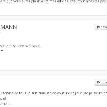
re que vous aurez plaisir à lire mes articles. Et surtout n’hésitez pas 
ERMANN
Répon
fais connaissance avec vous.
re.
Répon
au service de tous. Je suis curieuse de vous lire et j’ai invité plusieurs 
vail.
ement .