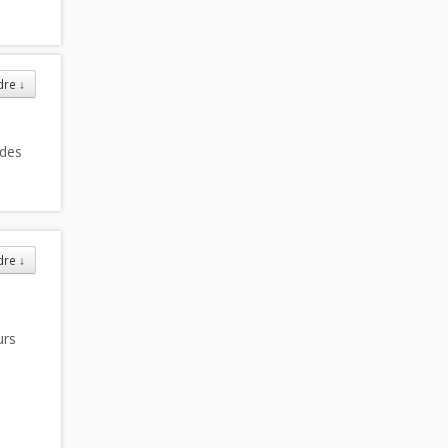
dre
↓
 des
dre
↓
urs