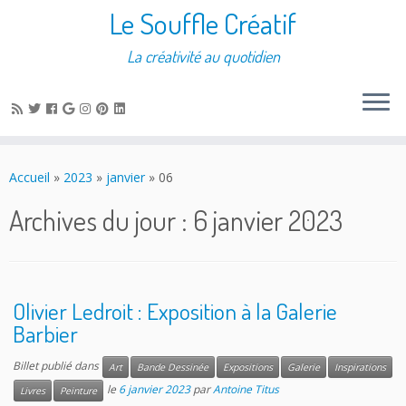
Le Souffle Créatif
La créativité au quotidien
Accueil
»
2023
»
janvier
»
06
Archives du jour :
6 janvier 2023
Olivier Ledroit : Exposition à la Galerie
Barbier
Billet publié dans
Art
Bande Dessinée
Expositions
Galerie
Inspirations
le
6 janvier 2023
par
Antoine Titus
Livres
Peinture