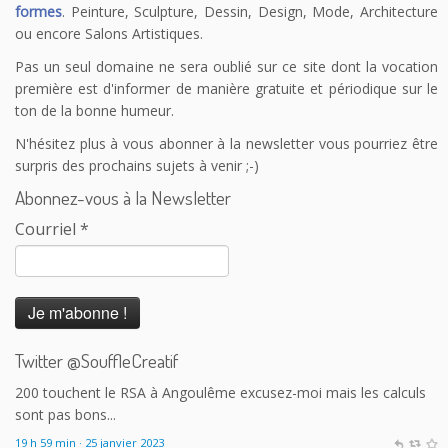
formes
. Peinture, Sculpture, Dessin, Design, Mode, Architecture
ou encore Salons Artistiques.
Pas un seul domaine ne sera oublié sur ce site dont la vocation
première est d'informer de manière gratuite et périodique sur le
ton de la bonne humeur.
N'hésitez plus à vous abonner à la newsletter vous pourriez être
surpris des prochains sujets à venir ;-)
Abonnez-vous à la Newsletter
Courriel
*
Le Souffle Créatif
@SouffleCreatif
@laplanetetakoo
En fait c'est le principe de payer tout le monde
correctement sauf les auteurs qui me dérange. 150 auteurs sur
200 touchent le RSA à Angoulême excusez-moi mais les calculs
Twitter @SouffleCreatif
sont pas bons...
19 h 59 min · 25 janvier 2023
Le Souffle Créatif