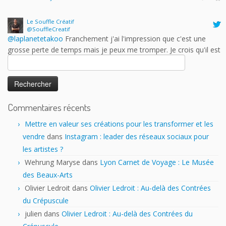
@SouffleCreatif
@laplanetetakoo
Franchement j'ai l'impression que c'est une
grosse perte de temps mais je peux me tromper. Je crois qu'il est
plus intéressant de trouver des partenaires professionnels dans
des salons moins grand public ou plus spécialisés. Est-ce que les
auteurs y trouvent vraiment leur compte?
Rechercher :
17 h 43 min · 25 janvier 2023
Commentaires récents
Mettre en valeur ses créations pour les transformer et les
vendre
dans
Instagram : leader des réseaux sociaux pour
les artistes ?
Wehrung Maryse
dans
Lyon Carnet de Voyage : Le Musée
des Beaux-Arts
Olivier Ledroit
dans
Olivier Ledroit : Au-delà des Contrées
du Crépuscule
julien
dans
Olivier Ledroit : Au-delà des Contrées du