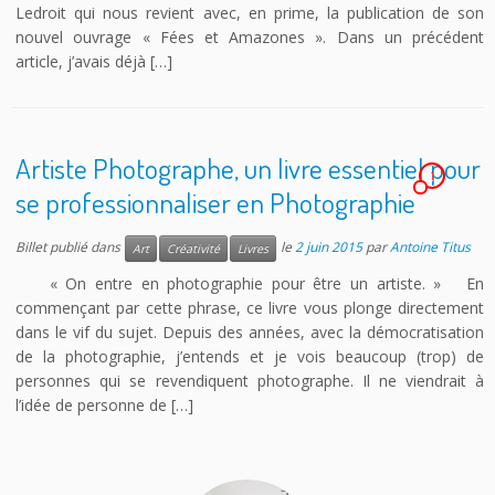
Ledroit qui nous revient avec, en prime, la publication de son
nouvel ouvrage « Fées et Amazones ». Dans un précédent
article, j’avais déjà […]
Artiste Photographe, un livre essentiel pour
1
se professionnaliser en Photographie
Billet publié dans
le
2 juin 2015
par
Antoine Titus
Art
Créativité
Livres
« On entre en photographie pour être un artiste. » En
commençant par cette phrase, ce livre vous plonge directement
dans le vif du sujet. Depuis des années, avec la démocratisation
de la photographie, j’entends et je vois beaucoup (trop) de
personnes qui se revendiquent photographe. Il ne viendrait à
l’idée de personne de […]