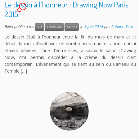
Le dessin à l’honneur : Drawing Now Paris
1
2015
Billet publié dans
le
5 juin 2015
par
Antoine Titus
Art
Créativité
Salons
Le dessin était à l’honneur entre la fin du mois de mars et le
début du mois d’avril avec de nombreuses manifestations qui lui
étaient dédiées. L’une d’entre elles, à savoir le salon Drawing
Now, m’a permis d’accéder à la crème du dessin d’art
contemporain. L’événement qui se tient au sein du Carreau du
Temple […]