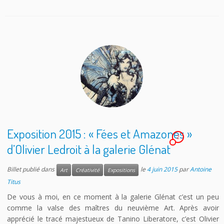
Exposition 2015 : « Fées et Amazones »
2
d’Olivier Ledroit à la galerie Glénat
Billet publié dans
le
4 juin 2015
par
Antoine
Art
Créativité
Expositions
Titus
De vous à moi, en ce moment à la galerie Glénat c’est un peu
comme la valse des maîtres du neuvième Art. Après avoir
apprécié le tracé majestueux de Tanino Liberatore, c’est Olivier