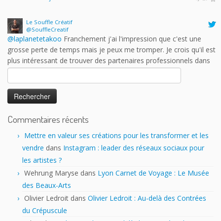
@SouffleCreatif
@laplanetetakoo
Franchement j'ai l'impression que c'est une
grosse perte de temps mais je peux me tromper. Je crois qu'il est
plus intéressant de trouver des partenaires professionnels dans
des salons moins grand public ou plus spécialisés. Est-ce que les
auteurs y trouvent vraiment leur compte?
Rechercher :
17 h 43 min · 25 janvier 2023
Commentaires récents
Mettre en valeur ses créations pour les transformer et les
vendre
dans
Instagram : leader des réseaux sociaux pour
les artistes ?
Wehrung Maryse
dans
Lyon Carnet de Voyage : Le Musée
des Beaux-Arts
Olivier Ledroit
dans
Olivier Ledroit : Au-delà des Contrées
du Crépuscule