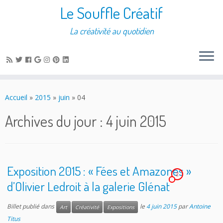
Le Souffle Créatif
La créativité au quotidien
Accueil
»
2015
»
juin
»
04
Archives du jour :
4 juin 2015
Exposition 2015 : « Fées et Amazones »
2
d’Olivier Ledroit à la galerie Glénat
Billet publié dans
le
4 juin 2015
par
Antoine
Art
Créativité
Expositions
Titus