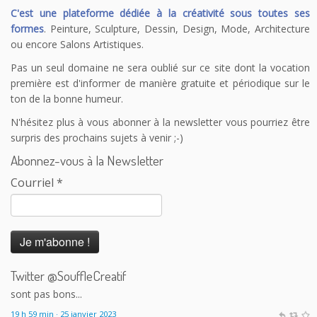
C'est une plateforme dédiée à la créativité sous toutes ses
formes
. Peinture, Sculpture, Dessin, Design, Mode, Architecture
ou encore Salons Artistiques.
Pas un seul domaine ne sera oublié sur ce site dont la vocation
première est d'informer de manière gratuite et périodique sur le
ton de la bonne humeur.
N'hésitez plus à vous abonner à la newsletter vous pourriez être
surpris des prochains sujets à venir ;-)
Abonnez-vous à la Newsletter
Courriel
*
Le Souffle Créatif
@SouffleCreatif
@laplanetetakoo
En fait c'est le principe de payer tout le monde
correctement sauf les auteurs qui me dérange. 150 auteurs sur
200 touchent le RSA à Angoulême excusez-moi mais les calculs
sont pas bons...
Twitter @SouffleCreatif
19 h 59 min · 25 janvier 2023
Le Souffle Créatif