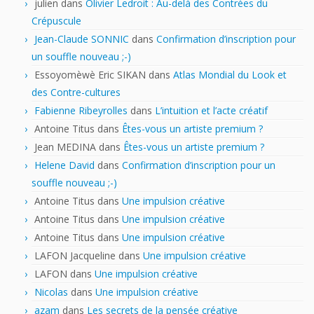
julien
dans
Olivier Ledroit : Au-delà des Contrées du
Crépuscule
Jean-Claude SONNIC
dans
Confirmation d’inscription pour
un souffle nouveau ;-)
Essoyomèwè Eric SIKAN
dans
Atlas Mondial du Look et
des Contre-cultures
Fabienne Ribeyrolles
dans
L’intuition et l’acte créatif
Antoine Titus
dans
Êtes-vous un artiste premium ?
Jean MEDINA
dans
Êtes-vous un artiste premium ?
Helene David
dans
Confirmation d’inscription pour un
souffle nouveau ;-)
Antoine Titus
dans
Une impulsion créative
Antoine Titus
dans
Une impulsion créative
Antoine Titus
dans
Une impulsion créative
LAFON Jacqueline
dans
Une impulsion créative
LAFON
dans
Une impulsion créative
Nicolas
dans
Une impulsion créative
azam
dans
Les secrets de la pensée créative