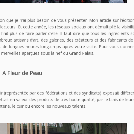
on que je n’ai plus besoin de vous présenter. Mon article sur l’éditi
es lecteurs. Et cette année, les réseaux sociaux ont démultiplié la visibi
nit plus de faire parler d’elle. Il faut dire que tous les ingrédients s
eux artisans d’art, des galeries, des créateurs et des fabricants de
nt de longues heures longtemps après votre visite. Pour vous donne
es merveilles aperçues sous la nef du Grand Palais.
A Fleur de Peau
cuir (représentée par des fédérations et des syndicats) exposait différe
it en valeur des produits de très haute qualité, par le biais de leur
terie, le cuir ou encore les nouveaux talents.