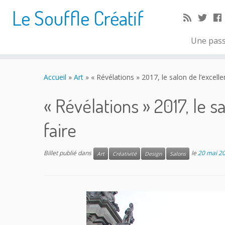
Le Souffle Créatif
Une pass
Accueil
»
Art
»
« Révélations » 2017, le salon de l’excelle
« Révélations » 2017, le s
faire
Billet publié dans
le
20 mai 2
Art
Créativité
Design
Salons