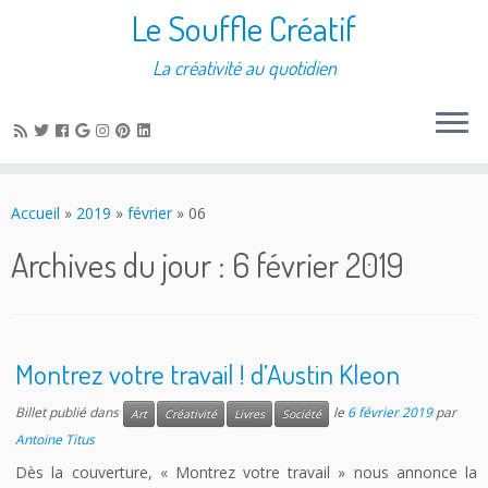
Le Souffle Créatif
La créativité au quotidien
Accueil
»
2019
»
février
»
06
Archives du jour :
6 février 2019
Montrez votre travail ! d’Austin Kleon
Billet publié dans
le
6 février 2019
par
Art
Créativité
Livres
Société
Antoine Titus
Dès la couverture, « Montrez votre travail » nous annonce la