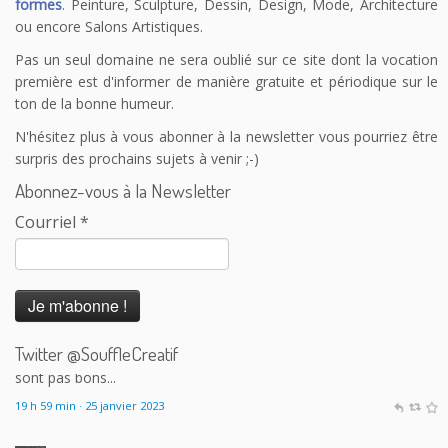
formes
. Peinture, Sculpture, Dessin, Design, Mode, Architecture
ou encore Salons Artistiques.
Pas un seul domaine ne sera oublié sur ce site dont la vocation
première est d'informer de manière gratuite et périodique sur le
ton de la bonne humeur.
N'hésitez plus à vous abonner à la newsletter vous pourriez être
surpris des prochains sujets à venir ;-)
Abonnez-vous à la Newsletter
Courriel
*
Le Souffle Créatif
@SouffleCreatif
@laplanetetakoo
En fait c'est le principe de payer tout le monde
correctement sauf les auteurs qui me dérange. 150 auteurs sur
200 touchent le RSA à Angoulême excusez-moi mais les calculs
sont pas bons...
Twitter @SouffleCreatif
19 h 59 min · 25 janvier 2023
Le Souffle Créatif
@SouffleCreatif
@laplanetetakoo
Franchement j'ai l'impression que c'est une