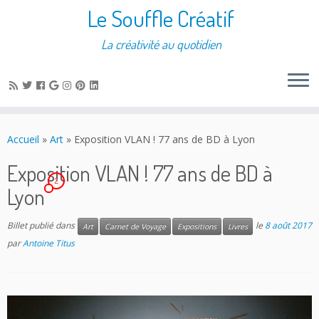
Le Souffle Créatif
La créativité au quotidien
Accueil
»
Art
»
Exposition VLAN ! 77 ans de BD à Lyon
Exposition VLAN ! 77 ans de BD à
2
Lyon
Billet publié dans
le
8 août 2017
Art
Carnet de Voyage
Expositions
Livres
par
Antoine Titus