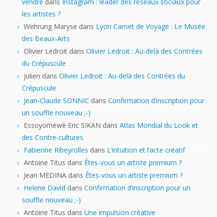
vendre
dans
Instagram : leader des réseaux sociaux pour
les artistes ?
Wehrung Maryse
dans
Lyon Carnet de Voyage : Le Musée
des Beaux-Arts
Olivier Ledroit
dans
Olivier Ledroit : Au-delà des Contrées
du Crépuscule
julien
dans
Olivier Ledroit : Au-delà des Contrées du
Crépuscule
Jean-Claude SONNIC
dans
Confirmation d’inscription pour
un souffle nouveau ;-)
Essoyomèwè Eric SIKAN
dans
Atlas Mondial du Look et
des Contre-cultures
Fabienne Ribeyrolles
dans
L’intuition et l’acte créatif
Antoine Titus
dans
Êtes-vous un artiste premium ?
Jean MEDINA
dans
Êtes-vous un artiste premium ?
Helene David
dans
Confirmation d’inscription pour un
souffle nouveau ;-)
Antoine Titus
dans
Une impulsion créative