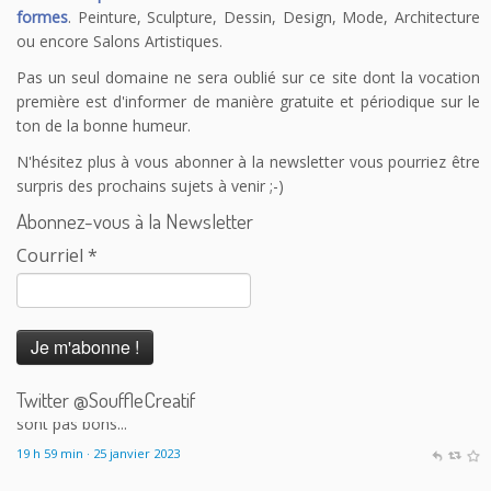
formes
. Peinture, Sculpture, Dessin, Design, Mode, Architecture
ou encore Salons Artistiques.
Pas un seul domaine ne sera oublié sur ce site dont la vocation
première est d'informer de manière gratuite et périodique sur le
ton de la bonne humeur.
N'hésitez plus à vous abonner à la newsletter vous pourriez être
surpris des prochains sujets à venir ;-)
Abonnez-vous à la Newsletter
Courriel
*
Le Souffle Créatif
@SouffleCreatif
@laplanetetakoo
En fait c'est le principe de payer tout le monde
correctement sauf les auteurs qui me dérange. 150 auteurs sur
200 touchent le RSA à Angoulême excusez-moi mais les calculs
sont pas bons...
Twitter @SouffleCreatif
19 h 59 min · 25 janvier 2023
Le Souffle Créatif
@SouffleCreatif