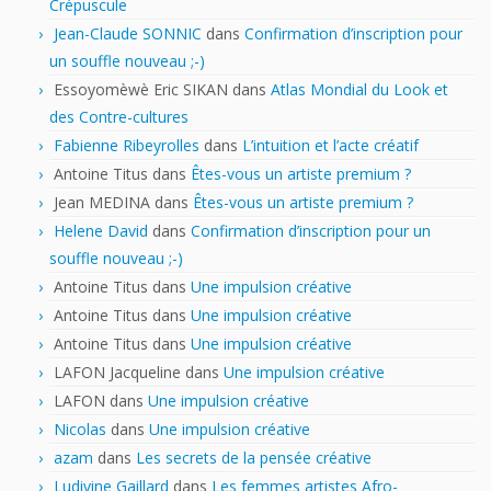
Crépuscule
Jean-Claude SONNIC
dans
Confirmation d’inscription pour
un souffle nouveau ;-)
Essoyomèwè Eric SIKAN
dans
Atlas Mondial du Look et
des Contre-cultures
Fabienne Ribeyrolles
dans
L’intuition et l’acte créatif
Antoine Titus
dans
Êtes-vous un artiste premium ?
Jean MEDINA
dans
Êtes-vous un artiste premium ?
Helene David
dans
Confirmation d’inscription pour un
souffle nouveau ;-)
Antoine Titus
dans
Une impulsion créative
Antoine Titus
dans
Une impulsion créative
Antoine Titus
dans
Une impulsion créative
LAFON Jacqueline
dans
Une impulsion créative
LAFON
dans
Une impulsion créative
Nicolas
dans
Une impulsion créative
azam
dans
Les secrets de la pensée créative
Ludivine Gaillard
dans
Les femmes artistes Afro-