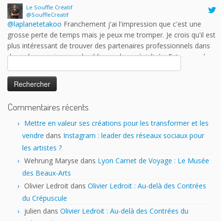
@laplanetetakoo
Franchement j'ai l'impression que c'est une
grosse perte de temps mais je peux me tromper. Je crois qu'il est
plus intéressant de trouver des partenaires professionnels dans
des salons moins grand public ou plus spécialisés. Est-ce que les
auteurs y trouvent vraiment leur compte?
17 h 43 min · 25 janvier 2023
Rechercher :
Commentaires récents
Mettre en valeur ses créations pour les transformer et les
vendre
dans
Instagram : leader des réseaux sociaux pour
les artistes ?
Wehrung Maryse
dans
Lyon Carnet de Voyage : Le Musée
des Beaux-Arts
Olivier Ledroit
dans
Olivier Ledroit : Au-delà des Contrées
du Crépuscule
julien
dans
Olivier Ledroit : Au-delà des Contrées du