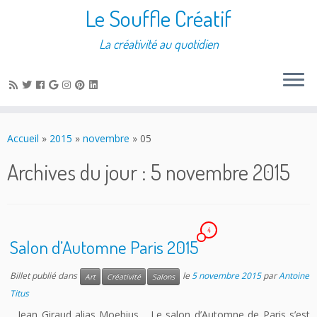
Le Souffle Créatif
La créativité au quotidien
Accueil
»
2015
»
novembre
»
05
Archives du jour :
5 novembre 2015
4
Salon d’Automne Paris 2015
Billet publié dans
le
5 novembre 2015
par
Antoine
Art
Créativité
Salons
Titus
Jean Giraud alias Moebius Le salon d’Automne de Paris s’est