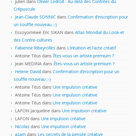
julien
dans
Olivier Ledroit : Au-delà des Contrées du
Crépuscule
Jean-Claude SONNIC
dans
Confirmation d’inscription pour
un souffle nouveau ;-)
Essoyomèwè Eric SIKAN
dans
Atlas Mondial du Look et
des Contre-cultures
Fabienne Ribeyrolles
dans
L’intuition et l’acte créatif
Antoine Titus
dans
Êtes-vous un artiste premium ?
Jean MEDINA
dans
Êtes-vous un artiste premium ?
Helene David
dans
Confirmation d’inscription pour un
souffle nouveau ;-)
Antoine Titus
dans
Une impulsion créative
Antoine Titus
dans
Une impulsion créative
Antoine Titus
dans
Une impulsion créative
LAFON Jacqueline
dans
Une impulsion créative
LAFON
dans
Une impulsion créative
Nicolas
dans
Une impulsion créative
azam
dans
Les secrets de la pensée créative