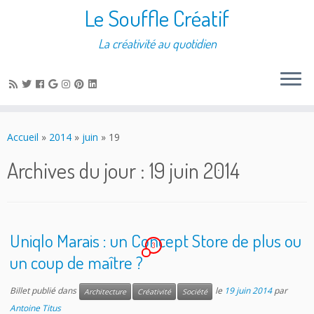
Le Souffle Créatif
La créativité au quotidien
Accueil
»
2014
»
juin
»
19
Archives du jour :
19 juin 2014
Uniqlo Marais : un Concept Store de plus ou
3
un coup de maître ?
Billet publié dans
le
19 juin 2014
par
Architecture
Créativité
Société
Antoine Titus