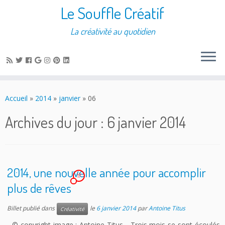
Le Souffle Créatif
La créativité au quotidien
Accueil
»
2014
»
janvier
»
06
Archives du jour :
6 janvier 2014
2014, une nouvelle année pour accomplir
17
plus de rêves
Billet publié dans
le
6 janvier 2014
par
Antoine Titus
Créativité
© copyright image : Antoine Titus Trois mois se sont écoulés