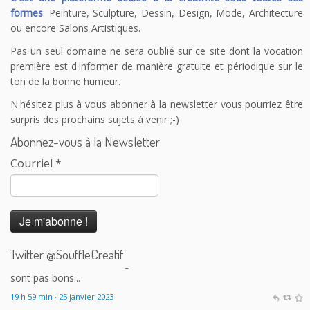
formes
. Peinture, Sculpture, Dessin, Design, Mode, Architecture
ou encore Salons Artistiques.
Pas un seul domaine ne sera oublié sur ce site dont la vocation
première est d'informer de manière gratuite et périodique sur le
ton de la bonne humeur.
N'hésitez plus à vous abonner à la newsletter vous pourriez être
surpris des prochains sujets à venir ;-)
Abonnez-vous à la Newsletter
Courriel
*
Le Souffle Créatif
@SouffleCreatif
@laplanetetakoo
En fait c'est le principe de payer tout le monde
correctement sauf les auteurs qui me dérange. 150 auteurs sur
200 touchent le RSA à Angoulême excusez-moi mais les calculs
sont pas bons...
Twitter @SouffleCreatif
19 h 59 min · 25 janvier 2023
Le Souffle Créatif