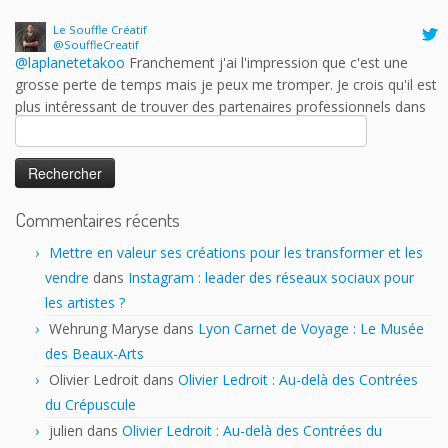
@SouffleCreatif
@laplanetetakoo
Franchement j'ai l'impression que c'est une
grosse perte de temps mais je peux me tromper. Je crois qu'il est
plus intéressant de trouver des partenaires professionnels dans
des salons moins grand public ou plus spécialisés. Est-ce que les
auteurs y trouvent vraiment leur compte?
Rechercher :
17 h 43 min · 25 janvier 2023
Commentaires récents
Mettre en valeur ses créations pour les transformer et les
vendre
dans
Instagram : leader des réseaux sociaux pour
les artistes ?
Wehrung Maryse
dans
Lyon Carnet de Voyage : Le Musée
des Beaux-Arts
Olivier Ledroit
dans
Olivier Ledroit : Au-delà des Contrées
du Crépuscule
julien
dans
Olivier Ledroit : Au-delà des Contrées du