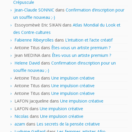
Crépuscule
Jean-Claude SONNIC
dans
Confirmation d’inscription pour
un souffle nouveau ;-)
Essoyomèwè Eric SIKAN
dans
Atlas Mondial du Look et
des Contre-cultures
Fabienne Ribeyrolles
dans
L’intuition et l’acte créatif
Antoine Titus
dans
Êtes-vous un artiste premium ?
Jean MEDINA
dans
Êtes-vous un artiste premium ?
Helene David
dans
Confirmation d’inscription pour un
souffle nouveau ;-)
Antoine Titus
dans
Une impulsion créative
Antoine Titus
dans
Une impulsion créative
Antoine Titus
dans
Une impulsion créative
LAFON Jacqueline
dans
Une impulsion créative
LAFON
dans
Une impulsion créative
Nicolas
dans
Une impulsion créative
azam
dans
Les secrets de la pensée créative
Ludivine Gaillard
dans
Les femmes artistes Afro-