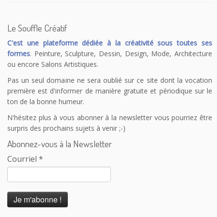
Le Souffle Créatif
C'est une plateforme dédiée à la créativité sous toutes ses
formes
. Peinture, Sculpture, Dessin, Design, Mode, Architecture
ou encore Salons Artistiques.
Pas un seul domaine ne sera oublié sur ce site dont la vocation
première est d'informer de manière gratuite et périodique sur le
ton de la bonne humeur.
N'hésitez plus à vous abonner à la newsletter vous pourriez être
surpris des prochains sujets à venir ;-)
Abonnez-vous à la Newsletter
Le Souffle Créatif
Courriel
*
@SouffleCreatif
@laplanetetakoo
En fait c'est le principe de payer tout le monde
correctement sauf les auteurs qui me dérange. 150 auteurs sur
200 touchent le RSA à Angoulême excusez-moi mais les calculs
sont pas bons...
19 h 59 min · 25 janvier 2023