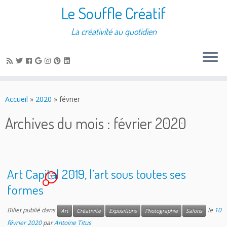
Le Souffle Créatif
La créativité au quotidien
Accueil
»
2020
»
février
Archives du mois :
février 2020
Art Capital 2019, l’art sous toutes ses
3
formes
Billet publié dans
le
10
Art
Créativité
Expositions
Photographie
Salons
février 2020
par
Antoine Titus